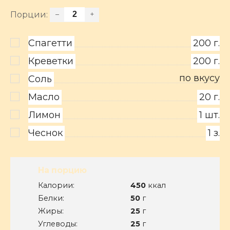
Порции:
–
+
Спагетти
200
г.
Креветки
200
г.
по вкусу
Соль
Масло
20
г.
Лимон
1
шт.
Чеснок
1
з.
На порцию
Калории:
450
ккал
Белки:
50
г
Жиры:
25
г
Углеводы:
25
г