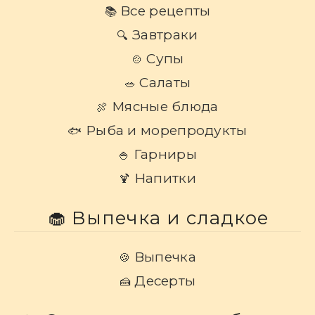
Все рецепты
📚
Завтраки
🔍
Супы
🍲
Салаты
🥗
Мясные блюда
🍖
Рыба и морепродукты
🐟
Гарниры
🍚
Напитки
🍹
🧁 Выпечка и сладкое
Выпечка
🍪
Десерты
🍰