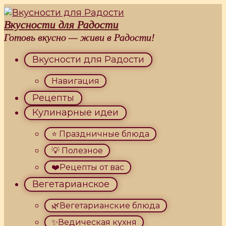
Перейти
к
Вкусности для Радости
контенту
Готовь вкусно — живи в Радости!
Вкусности для Радости
Навигация
Рецепты
Кулинарные идеи
⭐ Праздничные блюда
💡 Полезное
❤️Рецепты от вас
Вегетарианское
🌿Вегетарианские блюда
✨Ведическая кухня