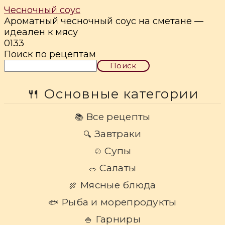
Чесночный соус
Ароматный чесночный соус на сметане —
идеален к мясу
0
133
Поиск по рецептам
Поиск
🍴 Основные категории
Все рецепты
📚
Завтраки
🔍
Супы
🍲
Салаты
🥗
Мясные блюда
🍖
Рыба и морепродукты
🐟
Гарниры
🍚