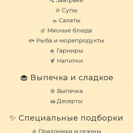
Завтраки
🔍
Супы
🍲
Салаты
🥗
Мясные блюда
🍖
Рыба и морепродукты
🐟
Гарниры
🍚
Напитки
🍹
🧁 Выпечка и сладкое
Выпечка
🍪
Десерты
🍰
✨ Специальные подборки
Праздники и сезоны
🎉