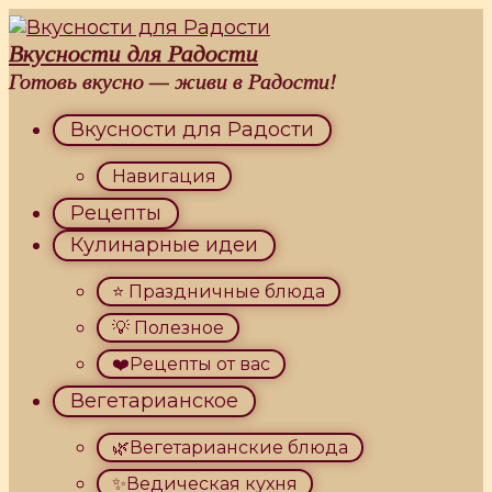
Перейти
к
Вкусности для Радости
контенту
Готовь вкусно — живи в Радости!
Вкусности для Радости
Навигация
Рецепты
Кулинарные идеи
⭐ Праздничные блюда
💡 Полезное
❤️Рецепты от вас
Вегетарианское
🌿Вегетарианские блюда
✨Ведическая кухня