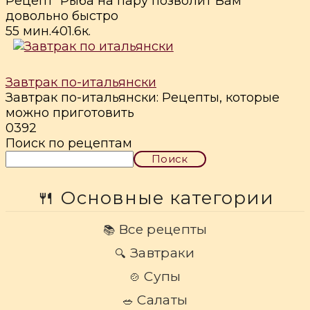
Рецепт Рыба на пару позволит Вам
довольно быстро
55 мин.
4
0
1.6к.
Завтрак по-итальянски
Завтрак по-итальянски: Рецепты, которые
можно приготовить
0
392
Поиск по рецептам
Поиск
🍴 Основные категории
Все рецепты
📚
Завтраки
🔍
Супы
🍲
Салаты
🥗