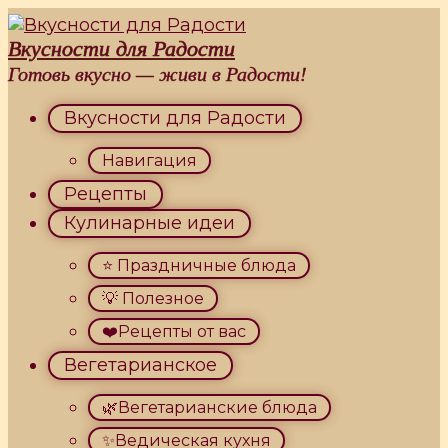
Перейти
к
Вкусности для Радости
контенту
Готовь вкусно — живи в Радости!
Вкусности для Радости
Навигация
Рецепты
Кулинарные идеи
⭐ Праздничные блюда
💡 Полезное
❤️Рецепты от вас
Вегетарианское
🌿Вегетарианские блюда
✨Ведическая кухня