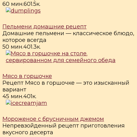
60 мин.
6
0
1.5к.
Пельмени домашние рецепт
Домашние пельмени — классическое блюдо,
которое всегда
50 мин.
4
0
1.3к.
Мясо в горшочке
Рецепт Мясо в горшочке — это изысканный
вариант
45 мин.
4
0
1к.
Мороженое с брусничным джемом
Непревзойденный рецепт приготовления
вкусного десерта